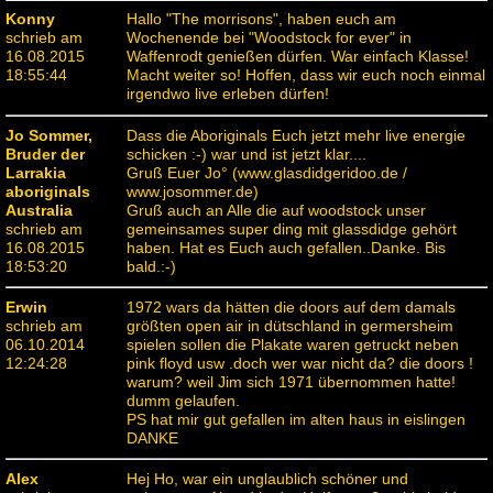
Konny
Hallo "The morrisons", haben euch am
schrieb am
Wochenende bei "Woodstock for ever" in
16.08.2015
Waffenrodt genießen dürfen. War einfach Klasse!
18:55:44
Macht weiter so! Hoffen, dass wir euch noch einmal
irgendwo live erleben dürfen!
Jo Sommer,
Dass die Aboriginals Euch jetzt mehr live energie
Bruder der
schicken :-) war und ist jetzt klar....
Larrakia
Gruß Euer Jo° (www.glasdidgeridoo.de /
aboriginals
www.josommer.de)
Australia
Gruß auch an Alle die auf woodstock unser
schrieb am
gemeinsames super ding mit glassdidge gehört
16.08.2015
haben. Hat es Euch auch gefallen..Danke. Bis
18:53:20
bald.:-)
Erwin
1972 wars da hätten die doors auf dem damals
schrieb am
größten open air in dütschland in germersheim
06.10.2014
spielen sollen die Plakate waren getruckt neben
12:24:28
pink floyd usw .doch wer war nicht da? die doors !
warum? weil Jim sich 1971 übernommen hatte!
dumm gelaufen.
PS hat mir gut gefallen im alten haus in eislingen
DANKE
Alex
Hej Ho, war ein unglaublich schöner und