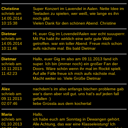
Christine
Super Konzert im Lavendel in Aalen. Nette Idee im
schrieb am
Teeladen zu spielen, wer weiß, wie lange es ihn
14.05.2014
noch gibt.
10:15:38
Vielen Dank für den schönen Abend. Christine
Dietmar
Hi, euer Gig im Lovendel/Aalen war echt suuuperrr.
schrieb am
Mit Pia habt ihr wirklich eine sehr gute Wahl
14.05.2014
getroffen. war ein toller Abend. Freue mich schon
10:11:46
aufs nächste mal. Bis bald Dietmar
Dietmar
Hallo, euer Gig im also am 09.11.2013 fand ich
schrieb am
super. Ich bin (immer noch) ein großer Fan der
10.11.2013
Doors. Wäre schön wenn ihr mal im Rockit spielt.
11:42:23
Auf alle Fälle freue ich mich aufs nächste mal.
Macht weiter so. Viele Grüße Dietmar
Alex
nachdem's im also anfangs bischen probleme gab
schrieb am
war's dann aber voll gut. uns hat's auf jeden fall
09.11.2013
gefallen :)
02:07:46
liebe Grüssla aus dem kochertal
Maria
Hallo,
schrieb am
ich habe euch am Sonntag in Dewangen gehört.
01.10.2013
Alle Achtung, das war eine Klasseleistung! Ich