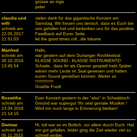
grüsse an inga
peter
claudia und
vielen dank für das gigantische Konzert am
willi
Samstag. Wir freuen uns tierisch, dass es Euch bei
schrieb am
uns gefallen hat und bedanken uns für das positive
22.05.2017
Feedback auf Eurer Seite.
21:51:03
let the good times roll...die bäume
Manfred
Hallo,
schrieb am
war gestern auf dem Durlanger Rockfestival.
30.10.2016
KLASSE SOUND - KLASSE INSTRUMENTE!
13:45:54
Schade , dass ihr als Opener gespielt habt.Später
wären mehr Leute im Saal gewesen und hätten
euren Sound genießen können. Weiter so
!!!!!!!!!!!!!!!
Griaßle Fredl
Roswitha
Euer Konzert gestern in der "also" in Schwäbisch
schrieb am
Gmünd war supergut !Ihr seid geniale Musiker !
23.04.2016
Wird mir noch lange in Erinnerung bleiben!
21:14:15
Dietmar
Hi, toll war es im Bottich, vor allem durch Euch. Hat
schrieb am
mir gut gefallen, leider ging die Zeit wieder viel zu
05.11.2015
schnell vorbei.