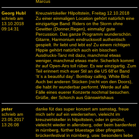
Marcus
Georg Hubl
Kreuzwirtskeller Hilpoltstein, Freitag 12.10.2018
schrieb am
Zu einer einmaligen Location gehört natürlich eine
13.10.2018
einzigartige Band: Riders on the Storm ohne
09:14:31
Gewitter (Donner,Regen), einmalig! gute
Percussion. Das ganze Programm wunderschön.
Gitarre, Harmonium eindrucksvoll authentisch
gespielt. Ihr liebt und lebt es! Zu einem richtigen
Hippie gehört natürlich auch ein bisschen
Ausdrucks-Tanz mit dazu, manchmal etwas
weniger, manchmal etwas mehr. Sicherlich kommt
ihr auf Open-Airs toll rüber. Es war einzigartig. Zum
Teil erinnert mich euer Stil an die US 68'er Band
'It`s a beautiful day': Bombay calling, White Bird.
Auch bei anderen Stücken (nicht von den Doors),
die habt ihr wunderbar performt. Werde auf alle
Fälle eines euerer Konzerte nochmal besuchen.
Grüße, der Schorch aus Gänswirtshaus
peter
danke füt das super konzert am samstag, freue
schrieb am
mich sehr auf ein wiedersehen, vieleicht im
23.05.2017
kreuzwirtskeller in hilpoltstein, oder in gmünd,
13:26:08
vieleicht wieder in allersberg, oder beim bardenfest
in nürnberg, fürther bluestage über pfingsten,
brückenfestival in nürnberg, usw. besonders liebe