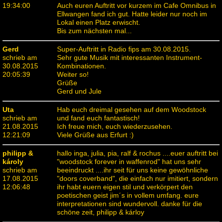
19:34:00
Auch euren Auftritt vor kurzem im Cafe Omnibus in
Ellwangen fand ich gut. Hatte leider nur noch im
Lokal einen Platz erwischt.
Bis zum nächsten mal...
Gerd
Super-Auftritt in Radio fips am 30.08.2015.
schrieb am
Sehr gute Musik mit interessanten Instrument-
30.08.2015
Kombinationen.
20:05:39
Weiter so!
Grüße
Gerd und Jule
Uta
Hab euch dreimal gesehen auf dem Woodstock
schrieb am
und fand euch fantastisch!
21.08.2015
Ich freue mich, euch wiederzusehen.
12:21:09
Viele Grüße aus Erfurt :)
philipp &
hallo inga, julia, pia, ralf & rochus ....euer auftritt bei
károly
"woodstock forever in waffenrod" hat uns sehr
schrieb am
beeindruckt ....ihr seit für uns keine gewöhnliche
17.08.2015
"doors coverband", die einfach nur imitiert, sondern
12:06:48
ihr habt euern eigen stil und verkörpert den
poetischen geist jim´s in vollem umfang. eure
interpretationen sind wundervoll. danke für die
schöne zeit, philipp & kárloy