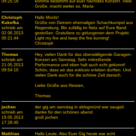
09:25:18
komme bestimmt auf euer nächstes Konzert. Viele
Grüße, macht weiter so, Maria
Christoph
Hallo Moritz!
Kukofka
Grüße von Deinem ehemaligen Schachkumpel aus
schrieb am
Regensburg. Bin zufällig im Netz auf Eure Band
02.06.2013
gestoßen. Gratuliere zu gelungenen dem Projekt.
00:21:44
Light my fire and keep the fire burning!
Christoph
Thomas
Hey, vielen Dank für das überwältigende Garagen-
schrieb am
Konzert am Samstag. Sehr mitreißende
21.05.2013
Performance und eben halt auch echt gekonnt!
09:54:10
Schön, dass wir das exklusiv erleben durften. Und
vielen Dank auch für die schöne Zeit danach.
Liebe Grüße aus Hessen,
Thomas
jochen
der gig am samstag in abtsgmünd war saugeil.
schrieb am
danke für den schönen abend.
19.05.2013
gruß jochen
17:28:45
Matthias
Hallo Leute. Also Euer Gig heute war echt