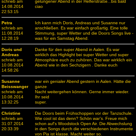
schrieb am
gelungener Abend in der Helferstraße...bis bald
14.08.2014
ciao
22:53:15
Petra
Ich kann mich Doris, Andreas und Susanne nur
schrieb am
anschließen. Es war einfach großartig. Eine tolle
11.08.2014
Stimmung, super Wetter und die Doors Songs live -
12:28:19
was für ein Samstag Abend.
Doris und
Danke für den super Abend in Aalen. Es war
Andreas
wirklich das Highlight bei super Wetter und super
schrieb am
Atmosphäre euch zu zuhören. Das war wirklich ein
10.08.2014
Abend wie in den Sechzigern . Danke euch
14:58:26
Susanne
war ein genialer Abend gestern in Aalen. Hätte die
Beisswanger
ganze
schrieb am
Nacht weitergehen können. Gerne immer wieder.
10.08.2014
Ihr seid
13:32:25
super.
Christine
Die Doors beim Frühschoppen vor der Tanzschule.
schrieb am
Wie cool ist das denn? Schön war's. Freue mich
31.07.2014
schon auf's Woodstock Open Air. Die Abwechslung
20:33:39
in den Songs durch die verschiedenen Instrumente
von Pia ist klasse. Macht weiter so.