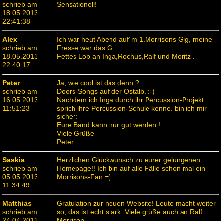
schrieb am
Sensationell!
18.05.2013
22:41:38
Alex
Ich war heut Abend auf´m 1.Morrisons Gig, meine
schrieb am
Fresse war das G...
18.05.2013
Fettes Lob an Inga,Rochus,Ralf und Moritz .
22:40:17
Peter
Ja, wie cool ist das denn ?
schrieb am
Doors-Songs auf der Ostalb. :-)
16.05.2013
Nachdem ich Inga durch ihr Percussion-Projekt
11:51:23
sprich ihre Percussion-Schule kenne, bin ich mir
sicher:
Eure Band kann nur gut werden !
Viele Grüße
Peter
Saskia
Herzlichen Glückwunsch zu eurer gelungenen
schrieb am
Homepage!! Ich bin auf alle Fälle schon mal ein
05.05.2013
Morrisons-Fan =)
11:34:49
Matthias
Gratulation zur neuen Website! Leute macht weiter
schrieb am
so, das ist echt stark. Viele grüße auch an Ralf
24.04.2013
Morrison