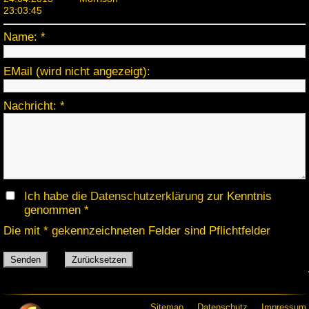
23:03:45
Name:
EMail (wird nicht angezeigt):
Nachricht:
Ich habe die
Datenschutzerklärung
zur Kenntnis
genommen
Die mit * gekennzeichneten Felder sind Pflichtfelder
Senden
Zurücksetzen
Sitemap
Datenschutz
Impressum