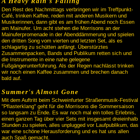
A Heavy Rain's Falling
Den Rest des Nachmittags verbringen wir im Treffpunkt-
Café, trinken Kaffee, reden mit anderen Musikern und
Musikerinnen, dann gibt es am frühen Abend noch Essen
am Mainufer. Um acht stehen die Morrisons an der
Mainuferpromenade in der Abenddämmerung und spielen
den dritten Song vom vierten und letzten Set, als es
schlagartig zu schütten anfängt. Überstürztes
Zusammenpacken, Bands und Publikum retten sich und
die Instrumente in eine nahe gelegene
Fußgängerunterführung. Als der Regen nachlässt trinken
wir noch einen Kaffee zusammen und brechen danach
bald auf.
Summer's Almost Gone
Mit dem Auftritt beim Schweinfurter Straßenmusik-Festival
"Pflasterklang" geht für die Morrisons die Sommersaison
so langsam zu Ende. Es war noch mal ein tolles Erlebnis,
einen ganzen Tag über vier Sets mit insgesamt dreieinhalb
Stunden zu spielen, alles unplugged vor Laufpublikum, das
war eine schöne Herausforderung und es hat uns allen
auch Spaß gemacht.