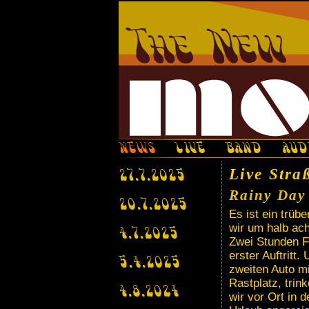
NEWS
LIVE
BAND
AUD
Live Stra
27.7.2025
Rainy Day
20.7.2025
Es ist ein trüb
wir um halb ach
4.7.2025
Zwei Stunden Fa
erster Auftritt
5.4.2025
zweiten Auto mi
Rastplatz, trin
4.8.2024
wir vor Ort in 