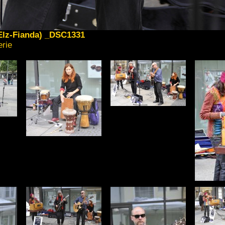
 Elz-Fianda) _DSC1331
erie