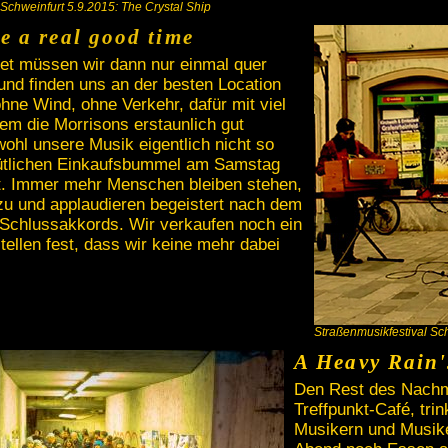
 Schweinfurt 5.9.2015: The Crystal Ship
 a real good time
Set müssen wir dann nur einmal quer
und finden uns an der besten Location
hne Wind, ohne Verkehr, dafür mit viel
em die Morrisons erstaunlich gut
hl unsere Musik eigentlich nicht so
tlichen Einkaufsbummel am Samstag
t. Immer mehr Menschen bleiben stehen,
zu und applaudieren begeistert nach dem
 Schlussakkords. Wir verkaufen noch ein
ellen fest, dass wir keine mehr dabei
Straßenmusikfestival Sc
A Heavy Rain'
Den Rest des Nachmi
Treffpunkt-Café, tri
Musikern und Musike