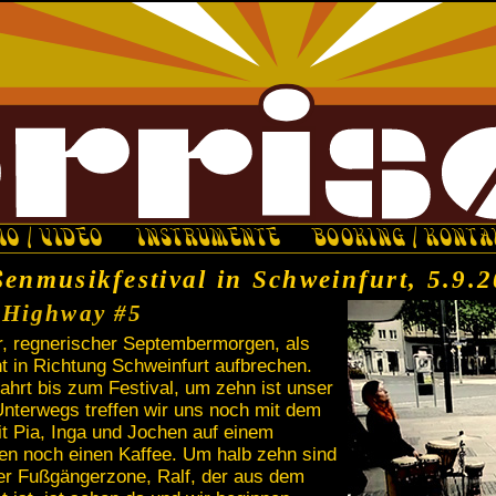
IO / VIDEO
INSTRUMENTE
BOOKING / KONTA
ßenmusikfestival in Schweinfurt, 5.9.
 Highway #5
er, regnerischer Septembermorgen, als
t in Richtung Schweinfurt aufbrechen.
hrt bis zum Festival, um zehn ist unser
. Unterwegs treffen wir uns noch mit dem
t Pia, Inga und Jochen auf einem
ken noch einen Kaffee. Um halb zehn sind
der Fußgängerzone, Ralf, der aus dem