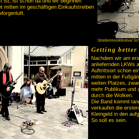
t ist, ist schon da und wir beginnen
t mitten im geschäftigen Einkaufstreiben
 Morgenluft.
Straßenmusikfestival Sch
Getting better
Nachdem wir am erst
anliefernden LKWs a
Auftrittsort schon e
mitten in der Fußgä
weiten Platzes, zwar
mehr Publikum und a
durch die Wolken.
Die Band kommt lang
verkaufen die erst
Kleingeld in den auf
So soll es sein.