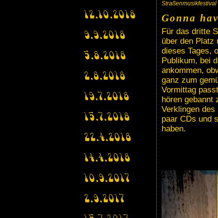
Straßenmusikfestival
12.10.2018
Gonna have
Für das dritte 
9.9.2018
über den Platz 
dieses Tages, o
5.8.2018
Publikum, bei d
ankommen, obwo
2.8.2018
ganz zum gemü
Vormittag pass
19.7.2018
hören gebannt 
Verklingen des
15.7.2018
paar CDs und st
haben.
22.4.2018
14.4.2018
10.9.2017
2.9.2017