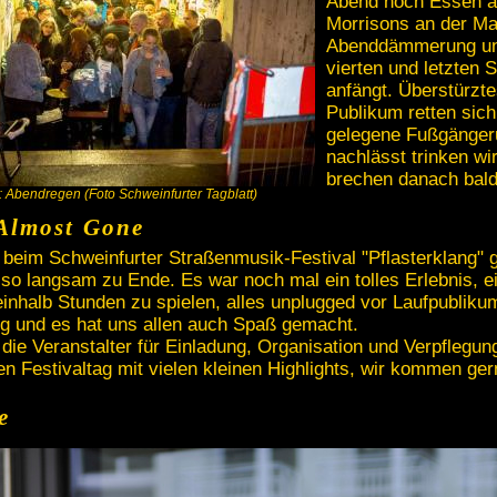
Abend noch Essen a
Morrisons an der Ma
Abenddämmerung und
vierten und letzten S
anfängt. Überstürz
Publikum retten sich
gelegene Fußgängeru
nachlässt trinken w
brechen danach bald
: Abendregen (Foto Schweinfurter Tagblatt)
Almost Gone
t beim Schweinfurter Straßenmusik-Festival "Pflasterklang" g
o langsam zu Ende. Es war noch mal ein tolles Erlebnis, ei
inhalb Stunden zu spielen, alles unplugged vor Laufpubliku
g und es hat uns allen auch Spaß gemacht.
die Veranstalter für Einladung, Organisation und Verpflegu
n Festivaltag mit vielen kleinen Highlights, wir kommen ger
e