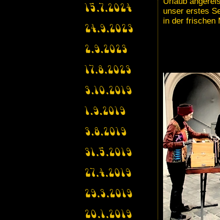
Urlaub angereis
15.7.2024
unser erstes Se
in der frischen
24.9.2023
2.9.2023
17.8.2023
3.10.2019
1.9.2019
3.8.2019
31.5.2019
27.4.2019
29.3.2019
20.1.2019