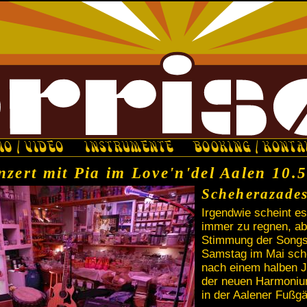
IO / VIDEO
INSTRUMENTE
BOOKING / KONTA
nzert mit Pia im Love'n'del Aalen 10.
Scheherazades
Irgendwie scheint e
immer zu regnen, ab
Stimmung der Songs.
Samstag im Mai schö
nach einem halben J
der neuen Harmoniu
in der Aalener Fußg