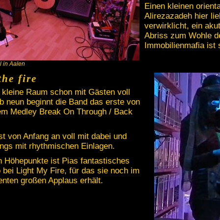
Einen kleinen orien
Alirezazadeh hier li
verwirklicht, ein ak
Abriss zum Wohle d
Immobilienmafia ist
 in Aalen
the fire
r kleine Raum schon mit Gästen voll
b neun beginnt die Band das erste von
dem Medley Break On Through / Back
t von Anfang an voll mit dabei und
ongs mit rhythmischen Einlagen.
n Höhepunkte ist Pias fantastisches
ei Light My Fire, für das sie noch im
enten großen Applaus erhält.