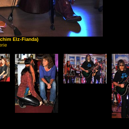
achim Elz-Fianda)
erie