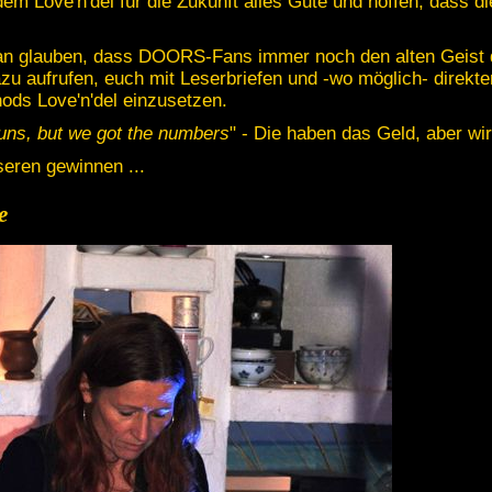
 Love'n'del für die Zukunft alles Gute und hoffen, dass di
ran glauben, dass DOORS-Fans immer noch den alten Geist d
azu aufrufen, euch mit Leserbriefen und -wo möglich- direkte
nods Love'n'del einzusetzen.
guns, but we got the numbers
" - Die haben das Geld, aber wi
eren gewinnen ...
e