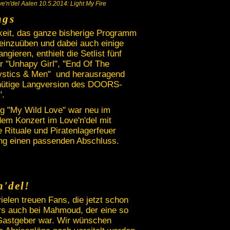
ve'n'del Aalen 10.5.2014: Light My Fire
ngs
keit, das ganze bisherige Programm
 einzuüben und dabei auch einige
gieren, enthielt die Setlist fünf
r "Unhapy Girl", "End Of The
ystics & Men" und herausragend
inütige Langversion des DOORS-
".
g "My Wild Love" war neu im
m Konzert im Love'n'del mit
e Rituale und Piratenlagerfeuer
ng einen passenden Abschluss.
n'del!
elen treuen Fans, die jetzt schon
s auch bei Mahmoud, der eine so
r Gastgeber war. Wir wünschen