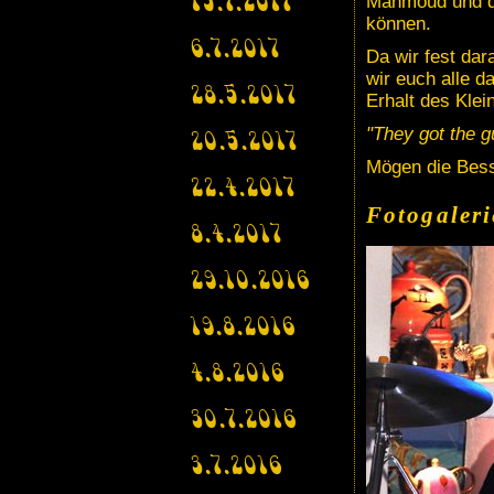
Mahmoud und dem
15.7.2017
können.
6.7.2017
Da wir fest da
wir euch alle d
28.5.2017
Erhalt des Klei
"They got the 
20.5.2017
Mögen die Bess
22.4.2017
Fotogaleri
8.4.2017
29.10.2016
19.8.2016
4.8.2016
30.7.2016
3.7.2016