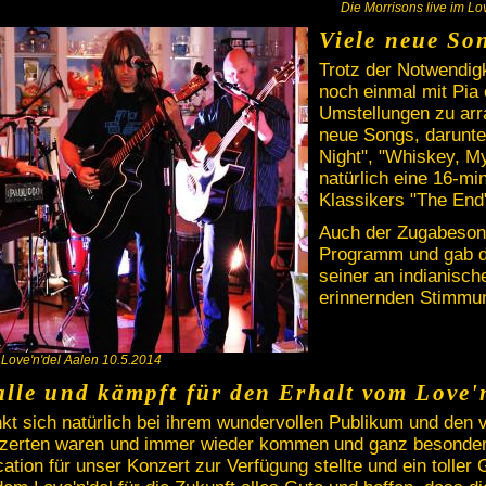
Die Morrisons live im Lo
Viele neue So
Trotz der Notwendig
noch einmal mit Pia
Umstellungen zu arran
neue Songs, darunte
Night", "Whiskey, M
natürlich eine 16-m
Klassikers "The End
Auch der Zugabeson
Programm und gab de
seiner an indianisch
erinnernden Stimmu
 Love'n'del Aalen 10.5.2014
lle und kämpft für den Erhalt vom Love'
t sich natürlich bei ihrem wundervollen Publikum und den vi
nzerten waren und immer wieder kommen und ganz besonder
ation für unser Konzert zur Verfügung stellte und ein tolle