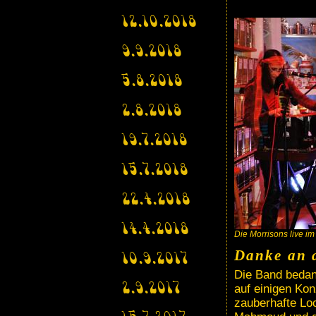
12.10.2018
9.9.2018
5.8.2018
2.8.2018
19.7.2018
15.7.2018
22.4.2018
14.4.2018
Die Morrisons live im
Danke an a
10.9.2017
Die Band bedank
auf einigen Ko
2.9.2017
zauberhafte Loc