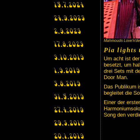
15.7.2024
24.9.2023
2.9.2023
Mahmouds Love'n'del
17.8.2023
Pia lights 
3.10.2019
Um acht ist de
besetzt, um hal
drei Sets mit 
1.9.2019
Door Man.
3.8.2019
Das Publikum is
begleitet die S
31.5.2019
Einer der erste
Harmoniumsolo b
27.4.2019
Song den verdi
29.3.2019
20.1.2019